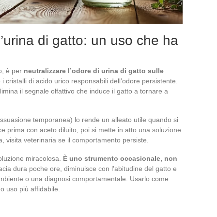
’urina di gatto: un uso che ha
o, è per
neutralizzare l’odore di urina di gatto sulle
 cristalli di acido urico responsabili dell’odore persistente.
imina il segnale olfattivo che induce il gatto a tornare a
dissuasione temporanea) lo rende un alleato utile quando si
ce prima con aceto diluito, poi si mette in atto una soluzione
lla, visita veterinaria se il comportamento persiste.
oluzione miracolosa.
È uno strumento occasionale, non
acia dura poche ore, diminuisce con l’abitudine del gatto e
’ambiente o una diagnosi comportamentale. Usarlo come
o uso più affidabile.