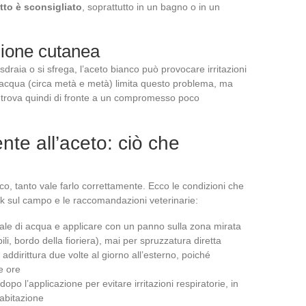
tto è sconsigliato
, soprattutto in un bagno o in un
azione cutanea
i sdraia o si sfrega, l’aceto bianco può provocare irritazioni
in acqua (circa metà e metà) limita questo problema, ma
si trova quindi di fronte a un compromesso poco
nte all’aceto: ciò che
o, tanto vale farlo correttamente. Ecco le condizioni che
ack sul campo e le raccomandazioni veterinarie:
uale di acqua e applicare con un panno sulla zona mirata
li, bordo della fioriera), mai per spruzzatura diretta
addirittura due volte al giorno all’esterno, poiché
e ore
po l’applicazione per evitare irritazioni respiratorie, in
 abitazione