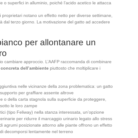
 o superfici in alluminio, poiché l’acido acetico le attacca
 proprietari notano un effetto netto per diverse settimane,
 già dal terzo giorno. La motivazione del gatto ad accedere
 bianco per allontanare un
ro
rio cambiare approccio. L’AAFP raccomanda di combinare
 concreta dell’ambiente
piuttosto che moltiplicare i
aggiuntiva nelle vicinanze della zona problematica: un gatto
supporto per graffiare assente altrove
 o della carta stagnola sulla superficie da proteggere,
i sotto le loro zampe
etici (tipo Feliway) nella stanza interessata, un’opzione
rinarie per ridurre il marcaggio urinario legato allo stress
 di agrumi posizionate attorno alle piante offrono un effetto
o di decomporsi lentamente nel terreno