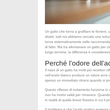
Un gatto che torna a graffiare le fioriere,
divieti: tutti noi abbiamo cercato una solu
torna sistematicamente nelle raccomandazio
di fatto. Ma tra allontanare un gatto per
lungo termine, la differenza è considerevo
Perché l’odore dell’ac
Il naso di un gatto ha molti più recettori o
nell’aceto bianco produce un odore acre ch
spesso un immediato ritrarsi quando si p
Questo riflesso di evitamento funziona in u
non ha motivi validi per rimanere. Quando 
in realtà di quella breve finestra in cui il p
Il problema è che l’acido acetico evapora r