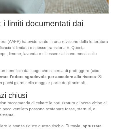
 i limiti documentati dai
ners (AAFP) ha evidenziato in una revisione della letteratura
fficacia « limitata e spesso transitoria ». Questa
epe, limone, lavanda e oli essenziali sono messi sullo
 un beneficio dal luogo che si cerca di proteggere (cibo,
lerare l’odore sgradevole per accedere alla risorsa
. Si
 pochi giorni nella maggior parte degli animali.
zi chiusi
tion raccomanda di evitare la spruzzatura di aceto vicino ai
io poco ventilato possono scatenare tosse, starnuti, o
sistente.
iare la stanza riduce questo rischio. Tuttavia,
spruzzare