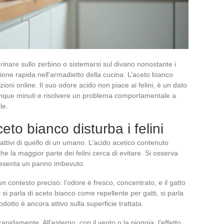
 urinare sullo zerbino o sistemarsi sul divano nonostante i
zione rapida nell’armadietto della cucina. L’aceto bianco
ni online. Il suo odore acido non piace ai felini, è un dato
 cinque minuti e risolvere un problema comportamentale a
le.
eto bianco disturba i felini
lfattivi di quello di un umano. L’acido acetico contenuto
e la maggior parte dei felini cerca di evitare. Si osserva
resenta un panno imbevuto.
n contesto preciso: l’odore è fresco, concentrato, e il gatto
si parla di aceto bianco come repellente per gatti, si parla
rodotto è ancora attivo sulla superficie trattata.
apidamente. All’esterno, con il vento o la pioggia, l’effetto