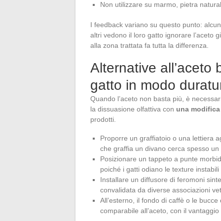
Non utilizzare su marmo, pietra naturale
I feedback variano su questo punto: alcuni
altri vedono il loro gatto ignorare l’aceto
alla zona trattata fa tutta la differenza.
Alternative all’aceto
gatto in modo duratu
Quando l’aceto non basta più, è necessa
la dissuasione olfattiva con
una modifica
prodotti.
Proporre un graffiatoio o una lettiera 
che graffia un divano cerca spesso un 
Posizionare un tappeto a punte morbide
poiché i gatti odiano le texture instabil
Installare un diffusore di feromoni sint
convalidata da diverse associazioni vete
All’esterno, il fondo di caffè o le bucce
comparabile all’aceto, con il vantaggi