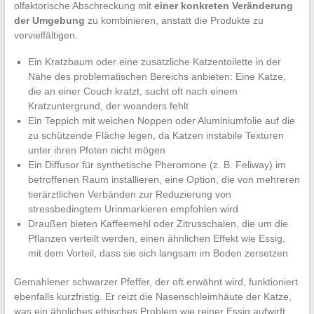
olfaktorische Abschreckung mit
einer konkreten Veränderung
der Umgebung
zu kombinieren, anstatt die Produkte zu
vervielfältigen.
Ein Kratzbaum oder eine zusätzliche Katzentoilette in der
Nähe des problematischen Bereichs anbieten: Eine Katze,
die an einer Couch kratzt, sucht oft nach einem
Kratzuntergrund, der woanders fehlt
Ein Teppich mit weichen Noppen oder Aluminiumfolie auf die
zu schützende Fläche legen, da Katzen instabile Texturen
unter ihren Pfoten nicht mögen
Ein Diffusor für synthetische Pheromone (z. B. Feliway) im
betroffenen Raum installieren, eine Option, die von mehreren
tierärztlichen Verbänden zur Reduzierung von
stressbedingtem Urinmarkieren empfohlen wird
Draußen bieten Kaffeemehl oder Zitrusschalen, die um die
Pflanzen verteilt werden, einen ähnlichen Effekt wie Essig,
mit dem Vorteil, dass sie sich langsam im Boden zersetzen
Gemahlener schwarzer Pfeffer, der oft erwähnt wird, funktioniert
ebenfalls kurzfristig. Er reizt die Nasenschleimhäute der Katze,
was ein ähnliches ethisches Problem wie reiner Essig aufwirft.