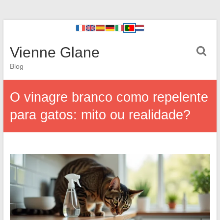
Vienne Glane
Blog
O vinagre branco como repelente
para gatos: mito ou realidade?