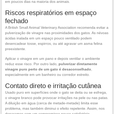
em poucos dias na maioria dos animais.
Riscos respiratórios em espaço
fechado
A British Small Animal Veterinary Association recomenda evitar a
pulverização de vinagre nas proximidades dos gatos. As névoas
ácidas inalada em um espaço pouco ventilado podem
desencadear tosse, espirros, ou até agravar um asma felina
preexistente.
Aplicar o vinagre em um pano e depois ventilar o ambiente
reduz esse risco. Por outro lado,
pulverizar diretamente
vinagre puro perto de um gato é desaconselhado
,
especialmente em um banheiro ou corredor estreito.
Contato direto e irritação cutânea
Usado puro em superfícies onde o gato se deita ou se esfrega,
o vinagre branco pode provocar irritações na pele ou nas patas.
A diluição em água (cerca de metade-metade) limita esse
problema, mas também diminui o efeito repelente. Assim, nos
deparamos com um compromisso pouco satisfatório.