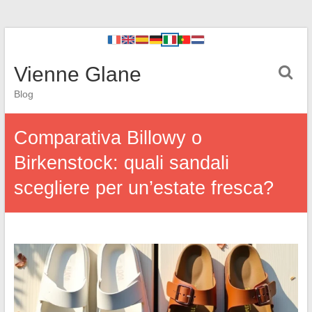
Vienne Glane
Blog
Comparativa Billowy o
Birkenstock: quali sandali
scegliere per un’estate fresca?