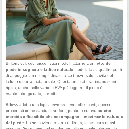
Birkenstock costruisce i suoi modelli attorno a un
letto del
piede in sughero e lattice naturale
modellato su quattro punti
di appoggio: arco longitudinale, arco trasversale, cavità del
tallone e barra metatarsale. Questa architettura rimane semi-
rigida, anche nelle varianti EVA più leggere. Il piede è
mantenuto, guidato, corretto.
Billowy adotta una logica inversa. I modelli recenti, spesso
presentati come sandali barefoot, puntano su una
soletta
morbida e flessibile che accompagna il movimento naturale
del piede
. La sensazione a terra è diretta, la struttura quasi
assente. Per un uso estivo orientato alla spiaggia, giornate in