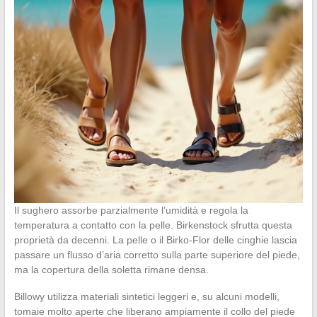
Il sughero assorbe parzialmente l’umidità e regola la
temperatura a contatto con la pelle. Birkenstock sfrutta questa
proprietà da decenni. La pelle o il Birko-Flor delle cinghie lascia
passare un flusso d’aria corretto sulla parte superiore del piede,
ma la copertura della soletta rimane densa.
Billowy utilizza materiali sintetici leggeri e, su alcuni modelli,
tomaie molto aperte che liberano ampiamente il collo del piede