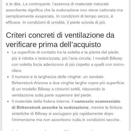
e le dita. La controparte: l’assenza di materiale naturale
assorbente significa che la sudorazione non viene catturata ma
semplicemente evaporata. In condizioni di tempo secco, è
efficace. In condizioni di umidità, il piede scivola di più.
Criteri concreti di ventilazione da
verificare prima dell’acquisto
La superficie di contatto tra la soletta e la pianta del piede:
più è ridotta o testurizzata, più l’aria circola. I modelli Billowy
con soletta liscia aderiscono di più rispetto a quelli con micro-
rilievi.
Il numero e la larghezza delle cinghie: un sandalo
Birkenstock Arizona a due cinghie larghe copre più superficie
di un modello Billowy a cinturini sottili, riducendo la
ventilazione sulla parte superiore del piede.
Il materiale della fodera interna: il
camoscio scamosciato
di Birkenstock assorbe la sudorazione
, mentre le finiture
sintetiche di Billowy si asciugano più rapidamente dopo
l’immersione ma non assorbono nulla in condizioni secche.