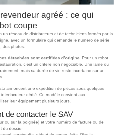
 revendeur agréé : ce qui
obot coupe
a un réseau de distributeurs et de techniciens formés par la
ligne, avec un formulaire qui demande le numéro de série,
e, des photos.
èces détachées sont certifiées d’origine
. Pour un robot
restauration, c’est un critère non négociable. Une lame ou
rairement, mais sa durée de vie reste incertaine sur un
s.
o annoncent une expédition de pièces sous quelques
n interlocuteur dédié. Ce modèle convient aux
iser leur équipement plusieurs jours.
nt de contacter le SAV
ur ou sur la poignée) et votre numéro de facture ou de
t du dossier
ormal, surchauffe, défaut de coupe, fuite. Plus la