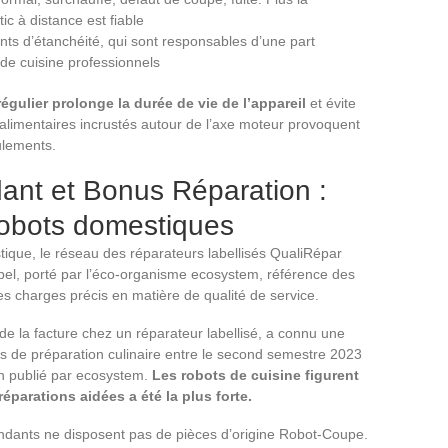
tic à distance est fiable
oints d’étanchéité, qui sont responsables d’une part
 de cuisine professionnels
régulier prolonge la durée de vie de l’appareil
et évite
alimentaires incrustés autour de l’axe moteur provoquent
ulements.
ant et Bonus Réparation :
robots domestiques
ique, le réseau des réparateurs labellisés QualiRépar
abel, porté par l’éco-organisme ecosystem, référence des
es charges précis en matière de qualité de service.
e la facture chez un réparateur labellisé, a connu une
ils de préparation culinaire entre le second semestre 2023
an publié par ecosystem.
Les robots de cuisine figurent
éparations aidées a été la plus forte.
ndants ne disposent pas de pièces d’origine Robot-Coupe.