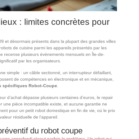
lieux : limites concrètes pour
9 et désormais présents dans la plupart des grandes villes
robots de cuisine parmi les appareils présentés par les
ce recense plusieurs événements mensuels en Île-de-
nificatif par les organisateurs.
e simple : un câble sectionné, un interrupteur défaillant,
isposent de compétences en électronique et en mécanique,
s spécifiques Robot-Coupe
.
eur d’achat dépasse plusieurs centaines d’euros, le repair
r une pièce incompatible existe, et aucune garantie ne
inent pour un petit robot domestique en fin de vie, où le prix
aleur résiduelle de l’appareil.
préventif du robot coupe
yage approfondi résout parfois le problème. Un robot qui