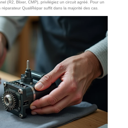
nel (R2, Blixer, CMP), privilégiez un circuit agréé. Pour un
éparateur QualiRépar suffit dans la majorité des cas.