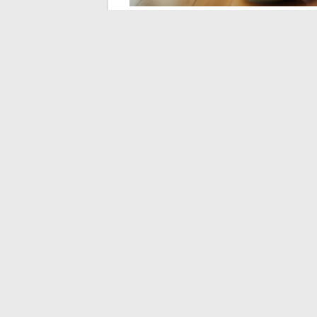
Notifications mobile
téléphone
Wannonce ne dispose pas d’une applicatio
messages se fait via le navigateur du tél
aucune notification push ne signale
de notification, ce qui renforce le problème
Pour ne pas manquer de messages, config
autoriser les notifications de l’expéditeu
d’expédition de Wannonce à vos contacts 
automatiquement. Sur iPhone, la manipulat
en marquant l’expéditeur comme fiable.
Gérer la réception sur 
La messagerie Wannonce est accessible de
reconnecter à chaque session. Il n’y a pa
téléphone. Chaque appareil ouvre une se
appareil peut fermer la session active s