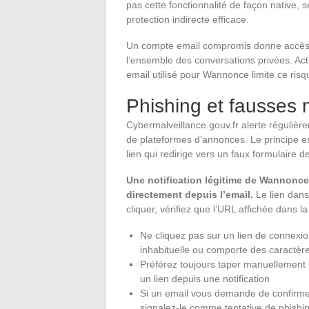
pas cette fonctionnalité de façon native, sé
protection indirecte efficace.
Un compte email compromis donne accès à
l’ensemble des conversations privées. Acti
email utilisé pour Wannonce limite ce risq
Phishing et fausses 
Cybermalveillance.gouv.fr alerte régulièrem
de plateformes d’annonces. Le principe es
lien qui redirige vers un faux formulaire d
Une notification légitime de Wannonce
directement depuis l’email.
Le lien dans 
cliquer, vérifiez que l’URL affichée dans
Ne cliquez pas sur un lien de connexio
inhabituelle ou comporte des caractèr
Préférez toujours taper manuellement l
un lien depuis une notification
Si un email vous demande de confirmer
signalez-le comme tentative de phishi