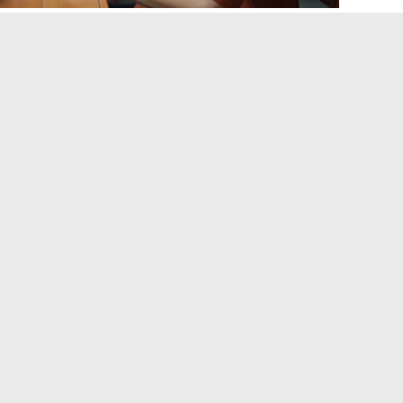
s et messagerie Wannonce sur
n mobile dédiée sur les stores. La consultation des
éphone. Cette particularité a une conséquence directe :
 un nouveau message
. La seule alerte possible reste l’email
 décrit plus haut si le filtre anti-spam bloque ces emails.
urez votre application email sur téléphone de manière à
r Wannonce. Sur Gmail pour Android, ajoutez l’adresse
pour que les messages ne soient plus filtrés
ion équivalente se fait depuis l’application Mail ou Gmail
plusieurs appareils
puis n’importe quel appareil connecté, à condition de se
s de synchronisation automatique entre un ordinateur et un
ssion indépendante, et
se connecter sur un nouvel
ur l’autre
.