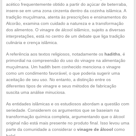
acético frequentemente obtido a partir do açúcar de beterraba,
insere-se em uma zona cinzenta dentro da cozinha islâmica. A
tradição muçulmana, atenta às prescrições e ensinamentos do
Alcorão, examina com cuidado a natureza e a transformação
dos alimentos. O vinagre de álcool islâmico, sujeito a diversas
interpretações, está no centro de um debate que liga tradição
culinária e crença islâmica.
A referência aos textos religiosos, notadamente os
hadiths
, é
primordial na compreensão do uso do vinagre na alimentação
muçulmana. Um hadith bem conhecido menciona o vinagre
como um condimento favorável, o que poderia sugerir uma
aceitação de seu uso. No entanto, a distinção entre os
diferentes tipos de vinagre e seus métodos de fabricação
suscita uma análise minuciosa.
As entidades islâmicas e os estudiosos abordam a questão com
seriedade. Considerem os argumentos que se baseiam na
transformação química completa, argumentando que o álcool
original não está mais presente no produto final. Isso levou uma
parte da comunidade a considerar o
vinagre de álcool
como
halal.