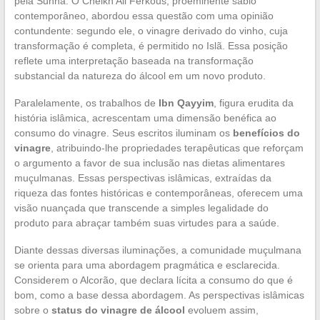
O status do vinagre de álcool
no islamismo: análise e
perspectivas
O
status do vinagre de álcool
dentro da
cozinha islâmica
continua a suscitar debates entre os fiéis e os sábios
muçulmanos. A análise religiosa do vinagre de álcool,
frequentemente derivado do açúcar de beterraba, articula-se
em torno das regras dietéticas estabelecidas pelo Alcorão e
pela Sunna. O Cheikh Ali Ferkous, proeminente sábio
contemporâneo, abordou essa questão com uma opinião
contundente: segundo ele, o vinagre derivado do vinho, cuja
transformação é completa, é permitido no Islã. Essa posição
reflete uma interpretação baseada na transformação
substancial da natureza do álcool em um novo produto.