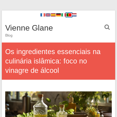
Vienne Glane
Blog
Os ingredientes essenciais na
culinária islâmica: foco no
vinagre de álcool