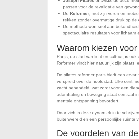
Joseph Pilates
ontwikkelde deze meth
passen voor de revalidatie van gewon
De
Reformer
, met zijn veren en mobie
rekken zonder overmatige druk op de g
De methode won snel aan bekendheid,
spectaculaire resultaten voor lichaam 
Waarom kiezen voor d
Parijs, de stad van licht en cultuur, is o
Reformer vindt hier natuurlijk zijn plaats, 
De pilates reformer paris biedt een ervari
verspreid over de hoofdstad. Elke centim
zacht behandeld, wat zorgt voor een diep
ademhaling en beweging staat centraal in
mentale ontspanning bevordert.
Door zich in deze dynamiek in te schrijve
buitenwereld en een persoonlijke ruimte v
De voordelen van de