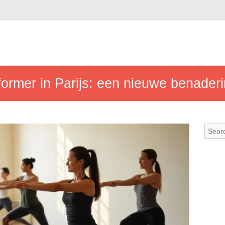
ormer in Parijs: een nieuwe benaderi