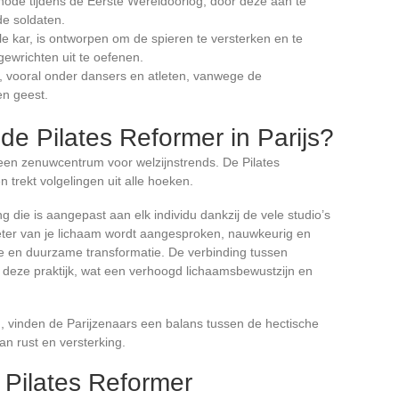
ode tijdens de Eerste Wereldoorlog, door deze aan te
de soldaten.
le kar, is ontworpen om de spieren te versterken en te
ewrichten uit te oefenen.
 vooral onder dansers en atleten, vanwege de
en geest.
e Pilates Reformer in Parijs?
ok een zenuwcentrum voor welzijnstrends. De Pilates
en trekt volgelingen uit alle hoeken.
ng die is aangepast aan elk individu dankzij de vele studio’s
eter van je lichaam wordt aangesproken, nauwkeurig en
e en duurzame transformatie. De verbinding tussen
 deze praktijk, wat een verhoogd lichaamsbewustzijn en
n, vinden de Parijzenaars een balans tussen de hectische
an rust en versterking.
 Pilates Reformer