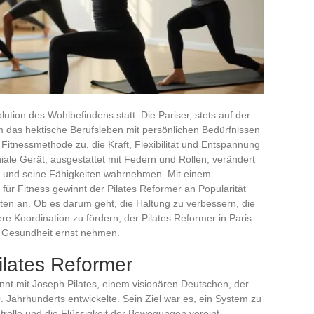
lution des Wohlbefindens statt. Die Pariser, stets auf der
 das hektische Berufsleben mit persönlichen Bedürfnissen
 Fitnessmethode zu, die Kraft, Flexibilität und Entspannung
iale Gerät, ausgestattet mit Federn und Rollen, verändert
er und seine Fähigkeiten wahrnehmen. Mit einem
für Fitness gewinnt der Pilates Reformer an Popularität
ten an. Ob es darum geht, die Haltung zu verbessern, die
re Koordination zu fördern, der Pilates Reformer in Paris
re Gesundheit ernst nehmen.
ilates Reformer
nnt mit Joseph Pilates, einem visionären Deutschen, der
 Jahrhunderts entwickelte. Sein Ziel war es, ein System zu
trolle und die Flüssigkeit der Bewegungen vereint.