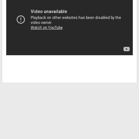
←
Découvrez toutes les actualités et conseils pour sportifs
sur le portail sportif Y a du Sport
Comment choisir le meilleur kit de transformation pour moto
en trike : guide complet
→
Recherche