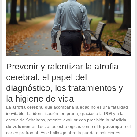
Prevenir y ralentizar la atrofia
cerebral: el papel del
diagnóstico, los tratamientos y
la higiene de vida
La
atrofia cerebral
que acompaña la edad no es una fatalidad
inevitable. La identificación temprana, gracias a la
IRM
y a la
escala de Scheltens, permite evaluar con precisión la
pérdida
de volumen
en las zonas estratégicas como el
hipocampo
o el
cortex prefrontal. Este hallazgo abre la puerta a soluciones