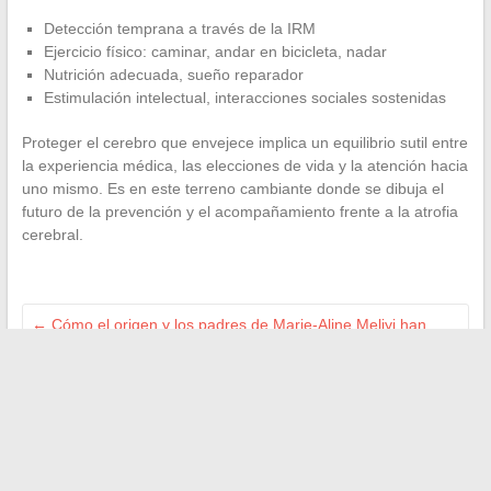
Detección temprana a través de la IRM
Ejercicio físico: caminar, andar en bicicleta, nadar
Nutrición adecuada, sueño reparador
Estimulación intelectual, interacciones sociales sostenidas
Proteger el cerebro que envejece implica un equilibrio sutil entre
la experiencia médica, las elecciones de vida y la atención hacia
uno mismo. Es en este terreno cambiante donde se dibuja el
futuro de la prevención y el acompañamiento frente a la atrofia
cerebral.
←
Cómo el origen y los padres de Marie-Aline Meliyi han
influido en su trayectoria
Las mejores actividades que no te puedes perder en la playa
del Trottel
→
Search