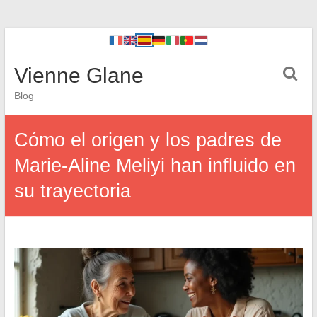
Vienne Glane
Blog
Cómo el origen y los padres de
Marie-Aline Meliyi han influido en
su trayectoria