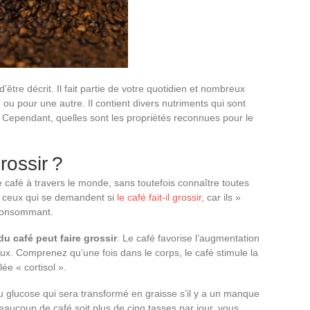
’être décrit. Il fait partie de votre quotidien et nombreux
 ou pour une autre. Il contient divers nutriments qui sont
s. Cependant, quelles sont les propriétés reconnues pour le
rossir ?
café à travers le monde, sans toutefois connaître toutes
t ceux qui se demandent si
le café fait-il grossir
, car ils »
 consommant.
u café peut faire grossir
. Le café favorise l’augmentation
eux. Comprenez qu’une fois dans le corps, le café stimule la
e « cortisol ».
u glucose qui sera transformé en graisse s’il y a un manque
aucoup de café soit plus de cinq tasses par jour, vous