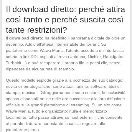
Il download diretto: perché attira
così tanto e perché suscita così
tante restrizioni?
Il
download diretto
ha ridefinito il panorama digitale da oltre un
decennio. Addio all’attesa interminabile dei torrent. Su
piattaforme come Wawa Mania, l’utente accede a un’interfaccia
sobria, a link DDL ospitati altrove (Uptobox, 1fichier, Rapidgator,
Turbobit…) e può recuperare il proprio file in pochi clic, senza
dipendere da alcuna rete di scambio.
Questo modello esplode grazie alla ricchezza del suo catalogo:
novità cinematografiche, serie attuali, anime, software, titoli di
stampa, musica… Gli aggiornamenti sono costanti, le esclusività
spesso disponibili online nelle ore successive alla loro diffusione
ufficiale sulle grandi piattaforme di streaming. Su un sito come
Wawa Mania, tutto è organizzato: nulla è memorizzato
localmente, tutto passa attraverso host esterni, il che consente
al portale di durare nonostante la caccia regolare alle
piattaforme pirata.