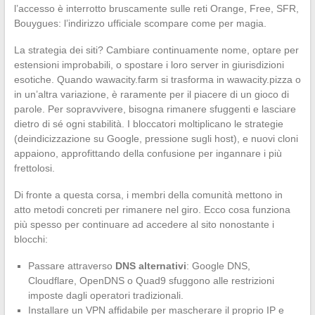
l’accesso è interrotto bruscamente sulle reti Orange, Free, SFR,
Bouygues: l’indirizzo ufficiale scompare come per magia.
La strategia dei siti? Cambiare continuamente nome, optare per
estensioni improbabili, o spostare i loro server in giurisdizioni
esotiche. Quando wawacity.farm si trasforma in wawacity.pizza o
in un’altra variazione, è raramente per il piacere di un gioco di
parole. Per sopravvivere, bisogna rimanere sfuggenti e lasciare
dietro di sé ogni stabilità. I bloccatori moltiplicano le strategie
(deindicizzazione su Google, pressione sugli host), e nuovi cloni
appaiono, approfittando della confusione per ingannare i più
frettolosi.
Di fronte a questa corsa, i membri della comunità mettono in
atto metodi concreti per rimanere nel giro. Ecco cosa funziona
più spesso per continuare ad accedere al sito nonostante i
blocchi:
Passare attraverso
DNS alternativi
: Google DNS,
Cloudflare, OpenDNS o Quad9 sfuggono alle restrizioni
imposte dagli operatori tradizionali.
Installare un VPN affidabile per mascherare il proprio IP e