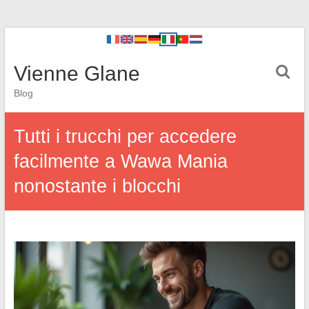
Vienne Glane
Blog
Tutti i trucchi per accedere
facilmente a Wawa Mania
nonostante i blocchi