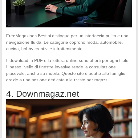
FreeMagazines.Best si distingue per un’interfaccia pulita e una
navigazione fluida. Le categorie coprono moda, automobile,
cucina, hobby creativi e intrattenimento.
Il download in PDF e la lettura online sono offerti per ogni titolo.
Il basso livello di finestre invasive rende la consultazione
piacevole, anche su mobile. Questo sito è adatto alle famiglie
grazie a una sezione dedicata alle riviste per ragazzi.
4. Downmagaz.net