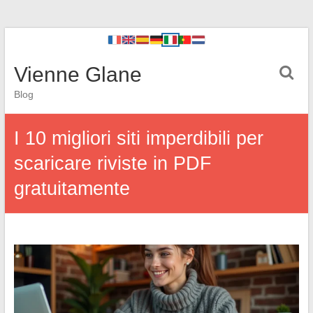
Vienne Glane
Blog
I 10 migliori siti imperdibili per
scaricare riviste in PDF
gratuitamente