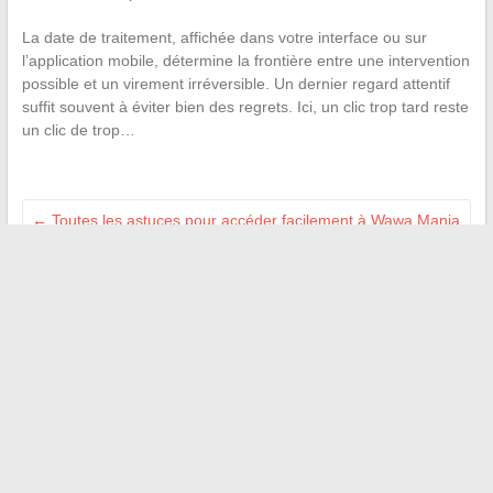
La date de traitement, affichée dans votre interface ou sur
l’application mobile, détermine la frontière entre une intervention
possible et un virement irréversible. Un dernier regard attentif
suffit souvent à éviter bien des regrets. Ici, un clic trop tard reste
un clic de trop…
←
Toutes les astuces pour accéder facilement à Wawa Mania
malgré les blocages
Rattrapage en cas d’échec à la certification Pix : solutions et
conseils pratiques
→
Recherche