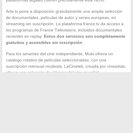
plataformas legales cubren precisamente este nicho.
Arte.tv pone a disposición gratuitamente una amplia selección
de documentales, películas de autor y series europeas, en
streaming sin suscripción. La plataforma france.tv da acceso a
los programas de France Télévisions, incluidos documentales
recientes en replay.
Estos dos servicios son completamente
gratuitos y accesibles sin inscripción
.
Para los amantes del cine independiente, Mubi ofrece un
catálogo rotativo de películas seleccionadas, con una
suscripción mensual modesta. LaCinetek, creada por cineastas,
ofrece una colección de clásicos del cine mundial.
El catálogo legal disponible en Francia en 2026 cubre ahora
una parte muy amplia de los contenidos que los usuarios solían
buscar en sitios como French Stream. Entre las ofertas gratuitas
financiadas por publicidad, las suscripciones a bajo precio y las
plataformas de nicho, el streaming legal ya no tiene mucho que
envidiar a los sitios piratas, especialmente cuando se compara
la calidad de imagen, la estabilidad del servicio y la ausencia de
riesgos.