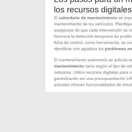
los recursos digitales
El
calendario de mantenimiento
se impo
mantenimiento de los vehículos. Planifiq
asegúrese de que cada intervención se rea
favorece la detección temprana de problem
ficha de control, como herramienta, se co
identificar con agudeza los
problemas en
El mantenimiento automotriz se articula e
mantenimiento
varía según el tipo de ve
nebulosa. Utilice recursos digitales para
garantizando así una presupuestación in
actuales ofrecen funcionalidades de simul
El
mantenimiento eficaz
también se basa
disponibles. Desde la ficha de control de
recurso debe ser explotado para maximiza
estos conocimientos, pueden así asegurar
averías imprevistas y optimizando la vida
La
comunicación
entre los diferentes ac