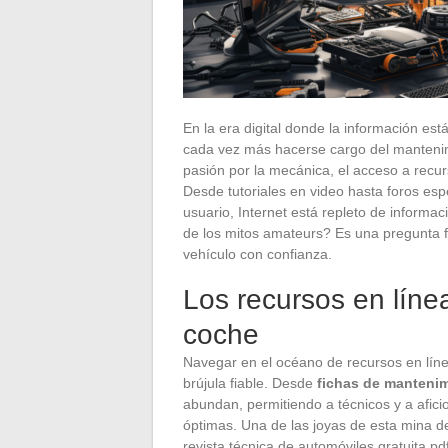
En la era digital donde la información est
cada vez más hacerse cargo del manteni
pasión por la mecánica, el acceso a recurs
Desde tutoriales en video hasta foros es
usuario, Internet está repleto de informac
de los mitos amateurs? Es una pregunta
vehículo con confianza.
Los recursos en líne
coche
Navegar en el océano de recursos en líne
brújula fiable. Desde
fichas de manteni
abundan, permitiendo a técnicos y a afic
óptimas. Una de las joyas de esta mina de
revista técnica de automóviles gratuita p