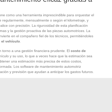
ne como una herramienta imprescindible para orquestar el
ue regularmente, mensualmente o según el kilometraje, y
lice con precisión. La rigurosidad de esta planificación
as y la gestión proactiva de las piezas automotrices. La
nvierte en el compañero fiel de los técnicos, permitiéndoles
 el vehículo
.
n torno a una gestión financiera prudente. El
costo de
hículo y su uso, lo que a veces hace que la estimación sea
 obtener una estimación más precisa de estos costos,
formada. Los software de mantenimiento automotriz
ación y previsión que ayudan a anticipar los gastos futuros.
 en un perfecto conocimiento de los recursos digitales
l vehículo hasta los manuales de usuario en línea, cada
r el rendimiento del vehículo. Los técnicos, armados con
 un mantenimiento de calidad, reduciendo los riesgos de
 útil de los componentes.
tores del sector de reparación de automóviles se ve