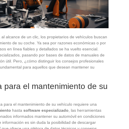
á al alcance de un clic, los propietarios de vehículos buscan
miento de su coche. Ya sea por razones económicas o por
os en línea fiables y detallados se ha vuelto esencial.
pecializados, pasando por bases de datos de manuales de
ión útil. Pero, ¿cómo distinguir los consejos profesionales
 fundamental para aquellos que desean mantener su
a para el mantenimiento de su
a para el mantenimiento de su vehículo requiere una
miento
hasta
software especializado
, las herramientas
ionados informados mantener su automóvil en condiciones
 información es sin duda la posibilidad de descargar
df que ofrece una plétora de datos técnicos y consejos