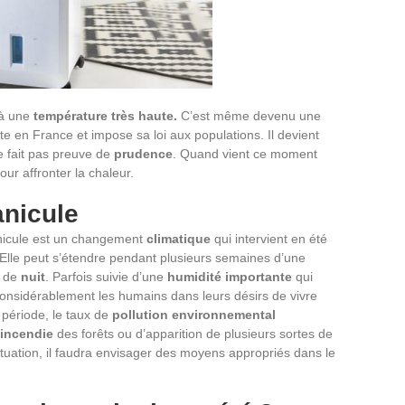
 à une
température
très haute.
C’est même devenu une
e en France et impose sa loi aux populations. Il devient
ne fait pas preuve de
prudence
. Quand vient ce moment
our affronter la chaleur.
canicule
anicule est un changement
climatique
qui intervient en été
 Elle peut s’étendre pendant plusieurs semaines d’une
 de
nuit
. Parfois suivie d’une
humidité
importante
qui
e considérablement les humains dans leurs désirs de vivre
 période, le taux de
pollution
environnemental
’incendie
des forêts ou d’apparition de plusieurs sortes de
situation, il faudra envisager des moyens appropriés dans le