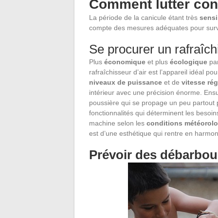
Comment lutter cont
La période de la canicule étant très
sensi
compte des mesures adéquates pour surv
Se procurer un rafraîch
Plus
économique
et plus
écologique
par
rafraîchisseur d’air est l’appareil idéal po
niveaux de puissance
et de
vitesse rég
intérieur avec une précision énorme. Ensuit
poussière qui se propage un peu partout p
fonctionnalités qui déterminent les besoins p
machine selon les
conditions
météorol
est d’une esthétique qui rentre en harmon
Prévoir des débarboui