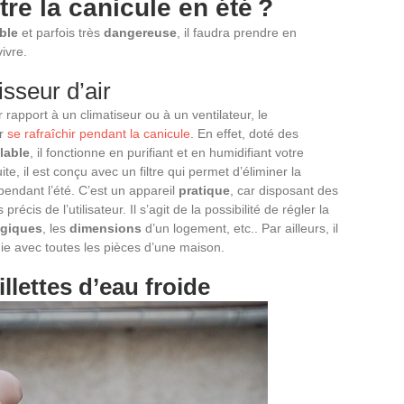
re la canicule en été ?
ble
et parfois très
dangereuse
, il faudra prendre en
ivre.
isseur d’air
 rapport à un climatiseur ou à un ventilateur, le
ur
se rafraîchir pendant la canicule
. En effet, doté des
lable
, il fonctionne en purifiant et en humidifiant votre
e, il est conçu avec un filtre qui permet d’éliminer la
endant l’été. C’est un appareil
pratique
, car disposant des
récis de l’utilisateur. Il s’agit de la possibilité de régler la
ogiques
, les
dimensions
d’un logement, etc.. Par ailleurs, il
ie avec toutes les pièces d’une maison.
llettes d’eau froide